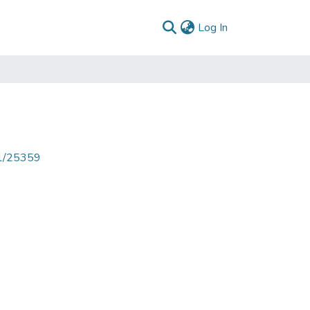
(current)
Log In
71/25359