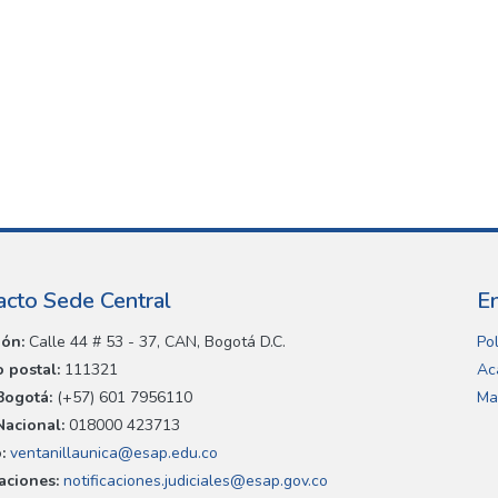
acto Sede Central
E
ión:
Calle 44 # 53 - 37, CAN, Bogotá D.C.
Pol
 postal:
111321
Ac
Bogotá:
(+57) 601 7956110
Ma
Nacional:
018000 423713
:
ventanillaunica@esap.edu.co
caciones:
notificaciones.judiciales@esap.gov.co