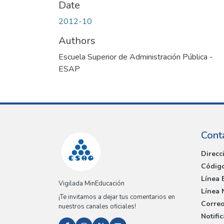
Date
2012-10
Authors
Escuela Superior de Administración Pública -
ESAP
Cont
Direcc
Código
Línea 
Vigilada MinEducación
Línea 
¡Te invitamos a dejar tus comentarios en
Correo
nuestros canales oficiales!
Notifi