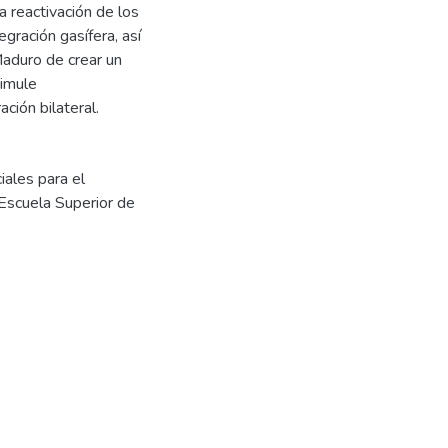
a reactivación de los
egración gasífera, así
aduro de crear un
timule
ción bilateral.
iales para el
scuela Superior de