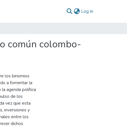
(current)
Log In
ado común colombo-
tre los binomios
ido a fomentar la
 la agenda política
mpulso de los
oda vez que esta
s, inversiones y
nales entre los
recer dichos