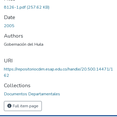
Loading...
8126-1.pdf
(257.62 KB)
Date
2005
Authors
Gobernación del Huila
URI
https://repositoriocdim.esap.edu.co/handle/20.500.14471/1
62
Collections
Documentos Departamentales
Full item page