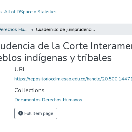
s
All of DSpace
Statistics
Documentos Derechos Humanos
Cuadernillo de jurisprudencia de la Corte Interamericana de Derechos Humanos No. 11 : pueblos indígenas y tribales
rudencia de la Corte Interam
blos indígenas y tribales
URI
https://repositoriocdim.esap.edu.co/handle/20.500.144
Collections
Documentos Derechos Humanos
Full item page