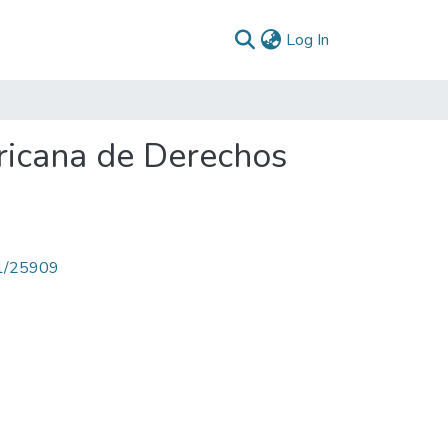
(current)
Log In
ericana de Derechos
71/25909