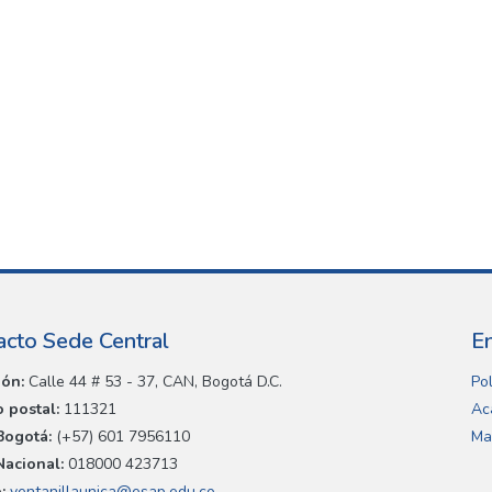
acto Sede Central
E
ión:
Calle 44 # 53 - 37, CAN, Bogotá D.C.
Pol
 postal:
111321
Ac
Bogotá:
(+57) 601 7956110
Ma
Nacional:
018000 423713
:
ventanillaunica@esap.edu.co