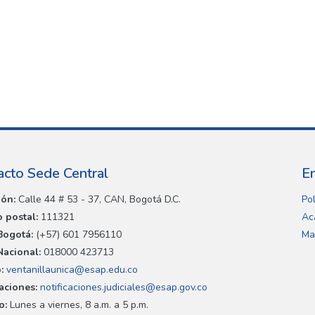
acto Sede Central
E
ión:
Calle 44 # 53 - 37, CAN, Bogotá D.C.
Pol
 postal:
111321
Ac
Bogotá:
(+57) 601 7956110
Ma
Nacional:
018000 423713
:
ventanillaunica@esap.edu.co
caciones:
notificaciones.judiciales@esap.gov.co
o:
Lunes a viernes, 8 a.m. a 5 p.m.