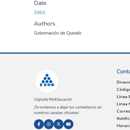
Date
2001
Authors
Gobernación de Quindío
Cont
Direcc
Código
Línea 
Vigilada MinEducación
Línea 
¡Te invitamos a dejar tus comentarios en
Correo
nuestros canales oficiales!
Notifi
Horari