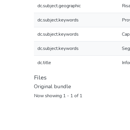
dc.subject.geographic
Ris
dc.subject.keywords
Pro
dc.subject.keywords
Cap
dc.subject.keywords
Seg
dc.title
Inf
Files
Original bundle
Now showing
1 - 1 of 1