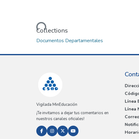
Loading...
Collections
Documentos Departamentales
Cont
Direcc
Código
Línea 
Vigilada MinEducación
Línea 
¡Te invitamos a dejar tus comentarios en
Correo
nuestros canales oficiales!
Notifi
Horari