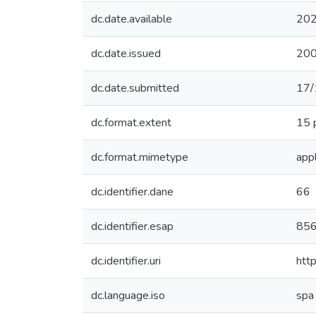
dc.date.available
202
dc.date.issued
20
dc.date.submitted
17/
dc.format.extent
15 
dc.format.mimetype
app
dc.identifier.dane
66
dc.identifier.esap
85
dc.identifier.uri
htt
dc.language.iso
spa