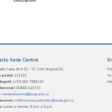
Description:
acto Sede Central
E
ión:
Calle 44 # 53 - 37, CAN, Bogotá D.C.
Pol
 postal:
111321
Ac
Bogotá:
(+57) 601 7956110
Ma
Nacional:
018000 423713
:
ventanillaunica@esap.edu.co
caciones:
notificaciones.judiciales@esap.gov.co
o:
Lunes a viernes, 8 a.m. a 5 p.m.