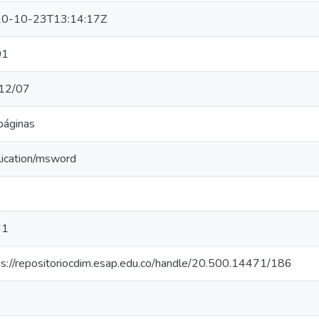
0-10-23T13:14:17Z
01
12/07
páginas
lication/msword
61
ps://repositoriocdim.esap.edu.co/handle/20.500.14471/186