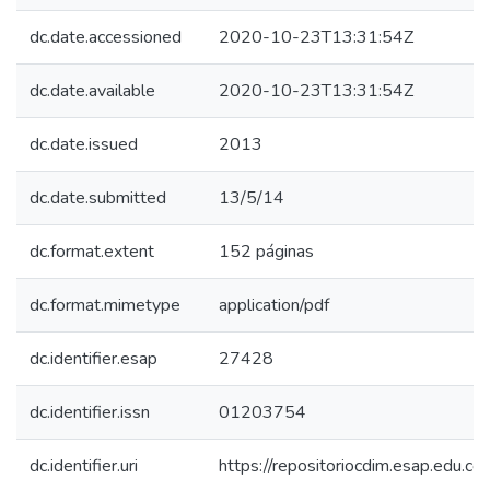
dc.date.accessioned
2020-10-23T13:31:54Z
dc.date.available
2020-10-23T13:31:54Z
dc.date.issued
2013
dc.date.submitted
13/5/14
dc.format.extent
152 páginas
dc.format.mimetype
application/pdf
dc.identifier.esap
27428
dc.identifier.issn
01203754
dc.identifier.uri
https://repositoriocdim.esap.edu.