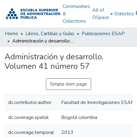
Communities
All of
&
Statistics
DSpace
Collections
Home
Libros, Cartillas y Guías
Publicaciones ESAP
Administración y desarrollo. Volumen 41 número 57
Administración y desarrollo.
Volumen 41 número 57
Simple item page
dc.contributor.author
Facultad de Investigaciones ESAP
dc.coverage.spatial
Bogotá colombia
dc.coverage.temporal
2013