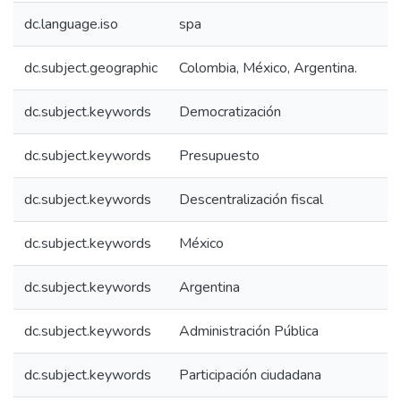
dc.language.iso
spa
dc.subject.geographic
Colombia, México, Argentina.
dc.subject.keywords
Democratización
dc.subject.keywords
Presupuesto
dc.subject.keywords
Descentralización fiscal
dc.subject.keywords
México
dc.subject.keywords
Argentina
dc.subject.keywords
Administración Pública
dc.subject.keywords
Participación ciudadana