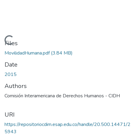
Loading...
Files
MovilidadHumana.pdf
(3.84 MB)
Date
2015
Authors
Comisión Interamericana de Derechos Humanos - CIDH
URI
https://repositoriocdim.esap.edu.co/handle/20.500.14471/2
5943