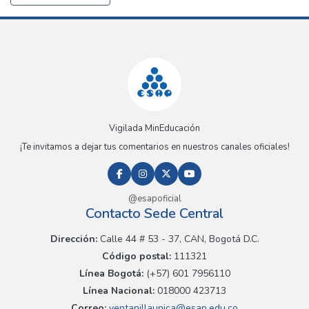
Vigilada MinEducación
¡Te invitamos a dejar tus comentarios en nuestros canales oficiales!
@esapoficial
Contacto Sede Central
Dirección:
Calle 44 # 53 - 37, CAN, Bogotá D.C.
Código postal:
111321
Línea Bogotá:
(+57) 601 7956110
Línea Nacional:
018000 423713
Correo:
ventanillaunica@esap.edu.co