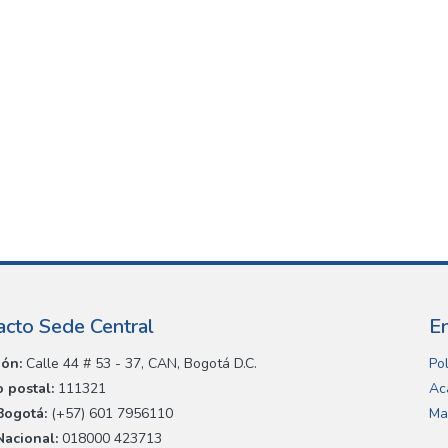
acto Sede Central
E
ión:
Calle 44 # 53 - 37, CAN, Bogotá D.C.
Pol
 postal:
111321
Ac
Bogotá:
(+57) 601 7956110
Ma
Nacional:
018000 423713