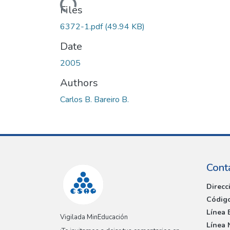
Loading...
Files
6372-1.pdf
(49.94 KB)
Date
2005
Authors
Carlos B. Bareiro B.
Cont
Direcc
Código
Línea 
Vigilada MinEducación
Línea 