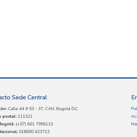
acto Sede Central
E
ión:
Calle 44 # 53 - 37, CAN, Bogotá D.C.
Pol
 postal:
111321
Ac
Bogotá:
(+57) 601 7956110
Ma
Nacional:
018000 423713