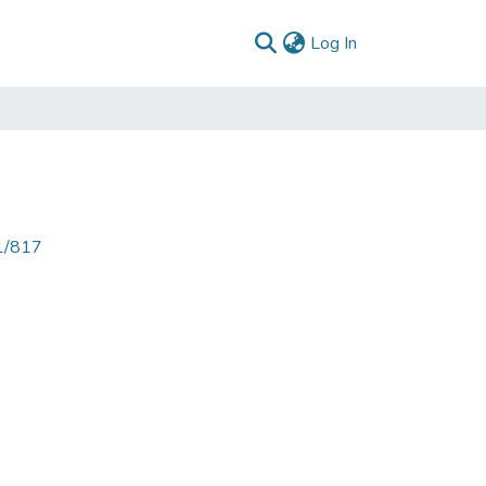
(current)
Log In
71/817