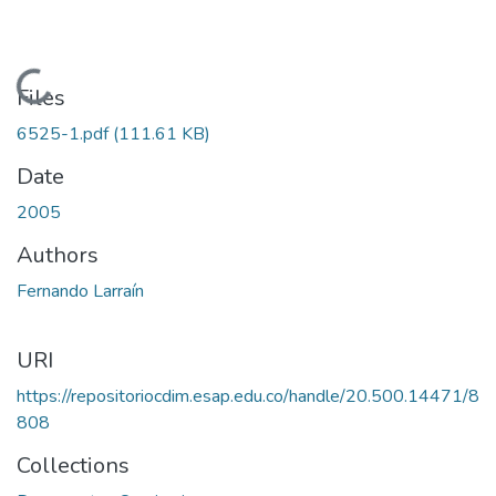
Loading...
Files
6525-1.pdf
(111.61 KB)
Date
2005
Authors
Fernando Larraín
URI
https://repositoriocdim.esap.edu.co/handle/20.500.14471/8
808
Collections