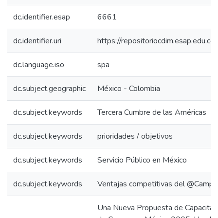
dc.identifier.esap
6661
dc.identifier.uri
https://repositoriocdim.esap.edu.
dc.language.iso
spa
dc.subject.geographic
México - Colombia
dc.subject.keywords
Tercera Cumbre de las Américas
dc.subject.keywords
prioridades / objetivos
dc.subject.keywords
Servicio Público en México
dc.subject.keywords
Ventajas competitivas del @Campu
Una Nueva Propuesta de Capacitació