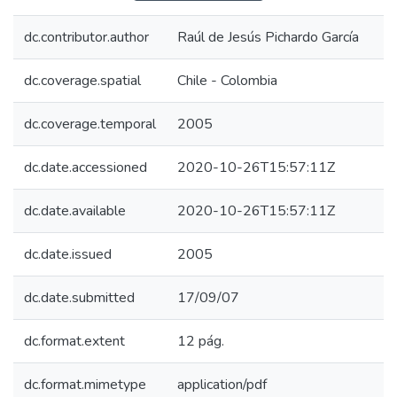
dc.contributor.author
Raúl de Jesús Pichardo García
dc.coverage.spatial
Chile - Colombia
dc.coverage.temporal
2005
dc.date.accessioned
2020-10-26T15:57:11Z
dc.date.available
2020-10-26T15:57:11Z
dc.date.issued
2005
dc.date.submitted
17/09/07
dc.format.extent
12 pág.
dc.format.mimetype
application/pdf