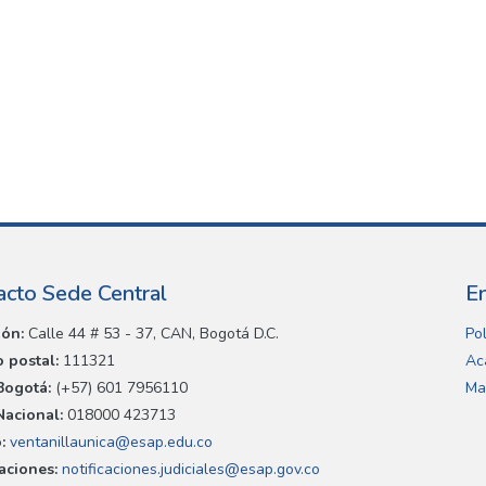
acto Sede Central
E
ión:
Calle 44 # 53 - 37, CAN, Bogotá D.C.
Pol
 postal:
111321
Ac
Bogotá:
(+57) 601 7956110
Ma
Nacional:
018000 423713
:
ventanillaunica@esap.edu.co
caciones:
notificaciones.judiciales@esap.gov.co