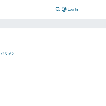
(current)
Log In
71/25162