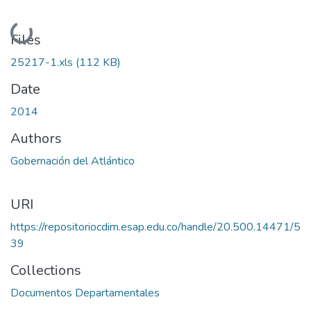
Loading...
Files
25217-1.xls
(112 KB)
Date
2014
Authors
Gobernación del Atlántico
URI
https://repositoriocdim.esap.edu.co/handle/20.500.14471/5
39
Collections
Documentos Departamentales