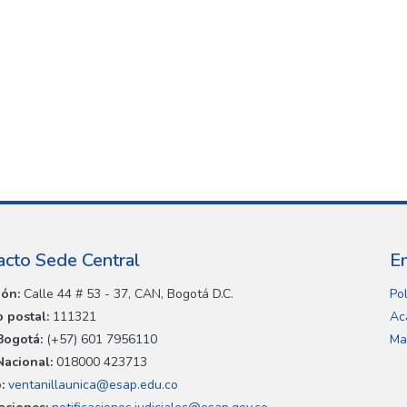
acto Sede Central
E
ión:
Calle 44 # 53 - 37, CAN, Bogotá D.C.
Pol
 postal:
111321
Ac
Bogotá:
(+57) 601 7956110
Ma
Nacional:
018000 423713
:
ventanillaunica@esap.edu.co