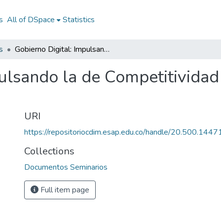
s
All of DSpace
Statistics
s
Gobierno Digital: Impulsando la de Competitividad y la de Participación en México 2005
ulsando la de Competitividad 
URI
https://repositoriocdim.esap.edu.co/handle/20.500.144
Collections
Documentos Seminarios
Full item page