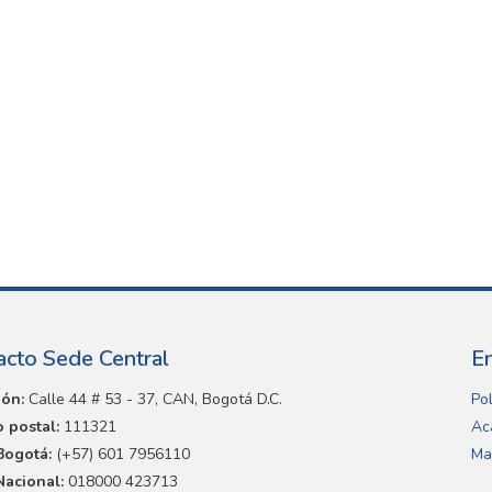
acto Sede Central
E
ión:
Calle 44 # 53 - 37, CAN, Bogotá D.C.
Pol
 postal:
111321
Ac
Bogotá:
(+57) 601 7956110
Ma
Nacional:
018000 423713