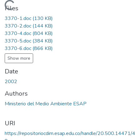
Loading...
Files
3370-1.doc
(130 KB)
3370-2.doc
(144 KB)
3370-4.doc
(804 KB)
3370-5.doc
(384 KB)
3370-6.doc
(866 KB)
Show more
Date
2002
Authors
Ministerio del Medio Ambiente ESAP
URI
https://repositoriocdim.esap.edu.co/handle/20.500.14471/4