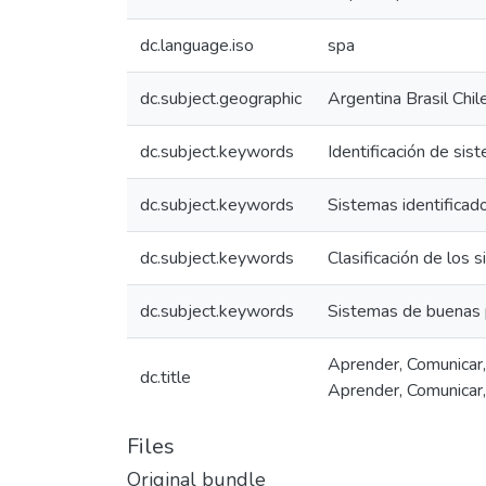
dc.language.iso
spa
dc.subject.geographic
Argentina Brasil Chi
dc.subject.keywords
Identificación de si
dc.subject.keywords
Sistemas identificad
dc.subject.keywords
Clasificación de los 
dc.subject.keywords
Sistemas de buenas 
Aprender, Comunicar
dc.title
Aprender, Comunicar
Files
Original bundle