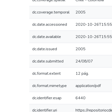
dc.coverage.spatial
Chile - Colombia
dc.coverage.temporal
2005
dc.date.accessioned
2020-10-26T15:55
dc.date.available
2020-10-26T15:55
dc.date.issued
2005
dc.date.submitted
24/08/07
dc.format.extent
12 pág.
dc.format.mimetype
application/pdf
dc.identifier.esap
6440
dc.identifier.uri
https://repositorio