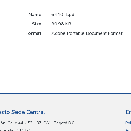
Name:
6440-1.pdf
Size:
90.98 KB
Format:
Adobe Portable Document Format
acto Sede Central
E
ión:
Calle 44 # 53 - 37, CAN, Bogotá D.C.
Pol
 postal:
111321
Ac