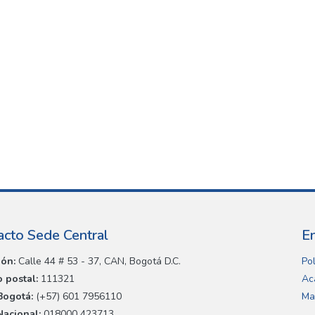
acto Sede Central
E
ión:
Calle 44 # 53 - 37, CAN, Bogotá D.C.
Pol
 postal:
111321
Ac
Bogotá:
(+57) 601 7956110
Ma
Nacional:
018000 423713