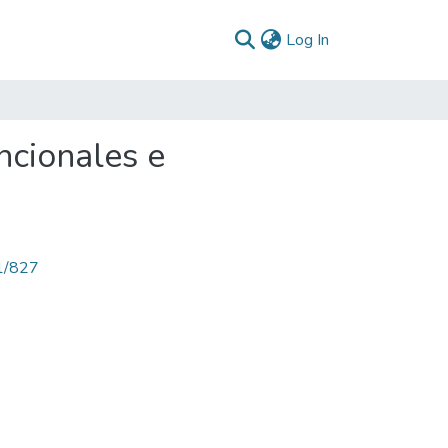
(current)
Log In
ncionales e
71/827