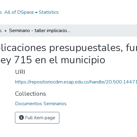
s
All of DSpace
Statistics
s
Seminario - taller implicaciones presupuestales, funcionales e institucionales de la Ley 715 en el municipio
plicaciones presupuestales, fu
Ley 715 en el municipio
URI
https://repositoriocdim.esap.edu.co/handle/20.500.144
Collections
Documentos Seminarios
Full item page