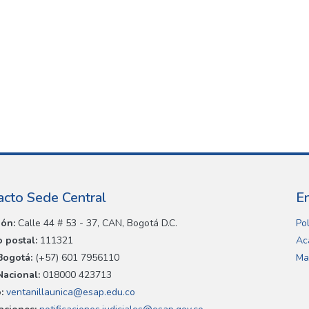
acto Sede Central
E
ión:
Calle 44 # 53 - 37, CAN, Bogotá D.C.
Pol
 postal:
111321
Ac
Bogotá:
(+57) 601 7956110
Ma
Nacional:
018000 423713
:
ventanillaunica@esap.edu.co