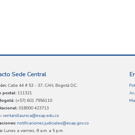
acto Sede Central
E
ión:
Calle 44 # 53 - 37, CAN, Bogotá D.C.
Pol
 postal:
111321
Ac
Bogotá:
(+57) 601 7956110
Ma
Nacional:
018000 423713
:
ventanillaunica@esap.edu.co
caciones:
notificaciones.judiciales@esap.gov.co
o:
Lunes a viernes, 8 a.m. a 5 p.m.