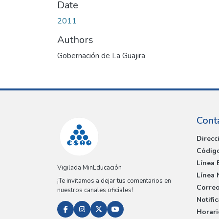
Date
2011
Authors
Gobernación de La Guajira
Cont
Direcc
Código
Línea 
Vigilada MinEducación
Línea 
¡Te invitamos a dejar tus comentarios en
Correo
nuestros canales oficiales!
Notifi
Horari