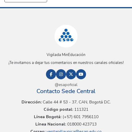
Vigilada MinEducación
¡Te invitamos a dejar tus comentarios en nuestros canales oficiales!
@esapoficial
Contacto Sede Central
Dirección:
Calle 44 # 53 - 37, CAN, Bogotá D.C.
Código postal:
111321
Línea Bogotá:
(+57) 601 7956110
Línea Nacional:
018000 423713
Correo:
ventanillaunica@esap.edu.co