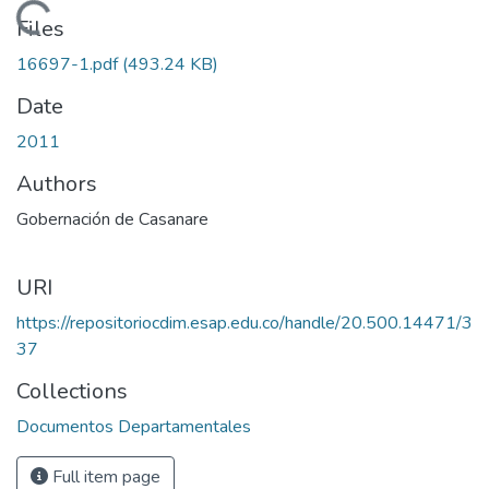
Loading...
Files
16697-1.pdf
(493.24 KB)
Date
2011
Authors
Gobernación de Casanare
URI
https://repositoriocdim.esap.edu.co/handle/20.500.14471/3
37
Collections
Documentos Departamentales
Full item page