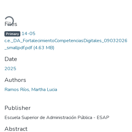
Loading...
Files
14-05
Primary
c.e._DA_FortalecimientoCompetenciasDigitales_09032026
_smallpdf.pdf
(4.63 MB)
Date
2025
Authors
Ramos Ríos, Martha Lucia
Publisher
Escuela Superior de Administración Pública - ESAP
Abstract