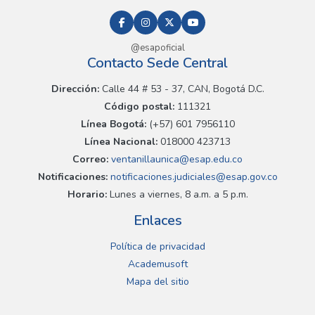
@esapoficial
Contacto Sede Central
Dirección:
Calle 44 # 53 - 37, CAN, Bogotá D.C.
Código postal:
111321
Línea Bogotá:
(+57) 601 7956110
Línea Nacional:
018000 423713
Correo:
ventanillaunica@esap.edu.co
Notificaciones:
notificaciones.judiciales@esap.gov.co
Horario:
Lunes a viernes, 8 a.m. a 5 p.m.
Enlaces
Política de privacidad
Academusoft
Mapa del sitio