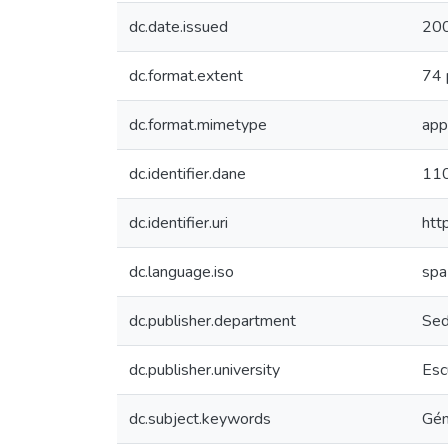
dc.date.issued
20
dc.format.extent
74 
dc.format.mimetype
app
dc.identifier.dane
11
dc.identifier.uri
htt
dc.language.iso
spa
dc.publisher.department
Sed
dc.publisher.university
Esc
dc.subject.keywords
Gén