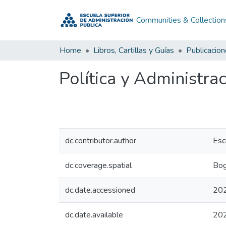
Communities & Collection
Home
Libros, Cartillas y Guías
Publicacio
Política y Administr
dc.contributor.author
Esc
dc.coverage.spatial
Bog
dc.date.accessioned
20
dc.date.available
20