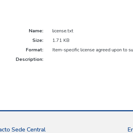
Name:
license.txt
Size:
1.71 KB
Format:
Item-specific license agreed upon to s
Description:
acto Sede Central
E