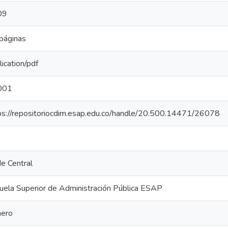
09
páginas
lication/pdf
001
ps://repositoriocdim.esap.edu.co/handle/20.500.14471/26078
e Central
uela Superior de Administración Pública ESAP
ero