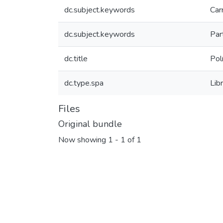
dc.subject.keywords
Car
dc.subject.keywords
Part
dc.title
Pol
dc.type.spa
Lib
Files
Original bundle
Now showing
1 - 1 of 1