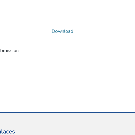
Download
ubmission
nlaces