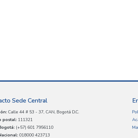
acto Sede Central
E
ión:
Calle 44 # 53 - 37, CAN, Bogotá D.C.
Pol
 postal:
111321
Ac
Bogotá:
(+57) 601 7956110
Ma
Nacional:
018000 423713