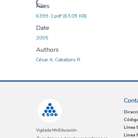
Loading...
Files
6399-1.pdf
(63.09 KB)
Date
2005
Authors
César A. Caballero R.
Cont
Direcc
Código
Línea 
Vigilada MinEducación
Línea 