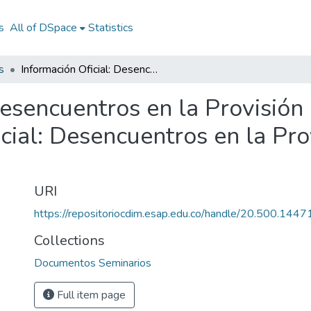
s
All of DSpace
Statistics
s
Información Oficial: Desencuentros en la Provisión de un Bien Público 2005: Información Oficial: Desencuentros en la Provisión de un Bien Público 2005
Desencuentros en la Provisión
cial: Desencuentros en la Pro
URI
https://repositoriocdim.esap.edu.co/handle/20.500.144
Collections
Documentos Seminarios
Full item page