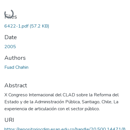
Loading...
Files
6422-1.pdf
(57.2 KB)
Date
2005
Authors
Fuad Chahin
Abstract
X Congreso Internacional del CLAD sobre la Reforma del
Estado y de la Administración Pública, Santiago, Chile, La
experiencia de articulación con el sector público.
URI
https://repositoriocdim.esap.edu.co/handle/20.500.14471/8