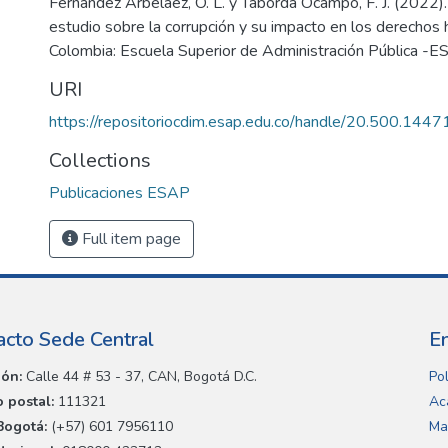
Fernández Arbeláez, O. L. y Taborda Ocampo, F. J. (2022).
estudio sobre la corrupción y su impacto en los derechos
Colombia: Escuela Superior de Administración Pública -E
URI
https://repositoriocdim.esap.edu.co/handle/20.500.144
Collections
Publicaciones ESAP
Full item page
acto Sede Central
E
ión:
Calle 44 # 53 - 37, CAN, Bogotá D.C.
Pol
 postal:
111321
Ac
Bogotá:
(+57) 601 7956110
Ma