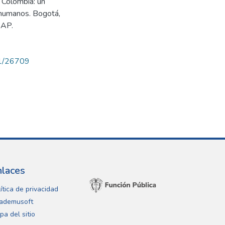
 Colombia: un
 humanos. Bogotá,
SAP.
71/26709
nlaces
ítica de privacidad
ademusoft
pa del sitio