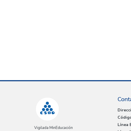
Cont
Direcc
Código
Línea 
Vigilada MinEducación