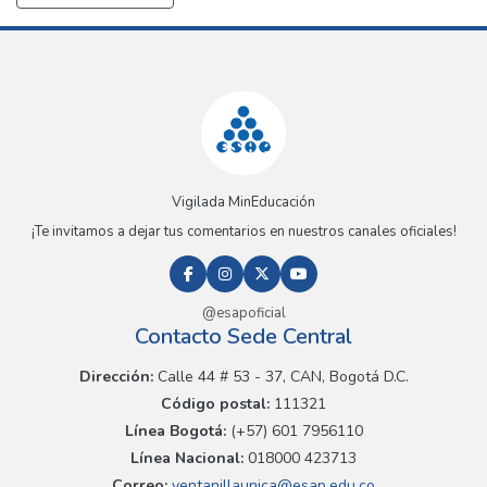
Vigilada MinEducación
¡Te invitamos a dejar tus comentarios en nuestros canales oficiales!
@esapoficial
Contacto Sede Central
Dirección:
Calle 44 # 53 - 37, CAN, Bogotá D.C.
Código postal:
111321
Línea Bogotá:
(+57) 601 7956110
Línea Nacional:
018000 423713
Correo:
ventanillaunica@esap.edu.co