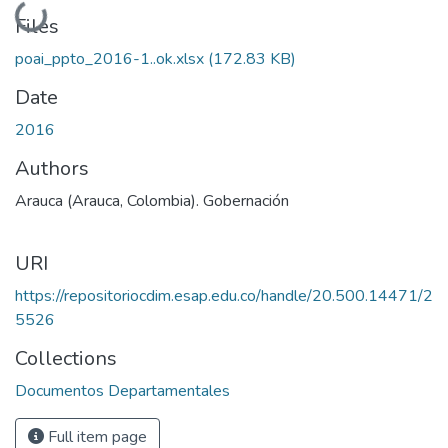
Loading...
Files
poai_ppto_2016-1..ok.xlsx
(172.83 KB)
Date
2016
Authors
Arauca (Arauca, Colombia). Gobernación
URI
https://repositoriocdim.esap.edu.co/handle/20.500.14471/2
5526
Collections
Documentos Departamentales
Full item page