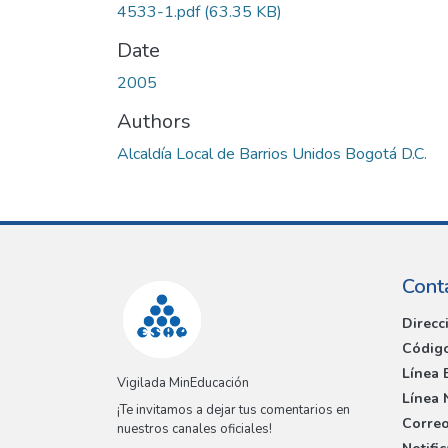
4533-1.pdf
(63.35 KB)
Date
2005
Authors
Alcaldía Local de Barrios Unidos Bogotá D.C.
Cont
Direcc
Código
Línea 
Vigilada MinEducación
Línea 
¡Te invitamos a dejar tus comentarios en
Correo
nuestros canales oficiales!