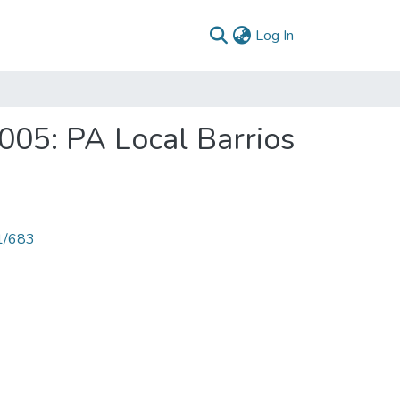
(current)
Log In
005: PA Local Barrios
71/683