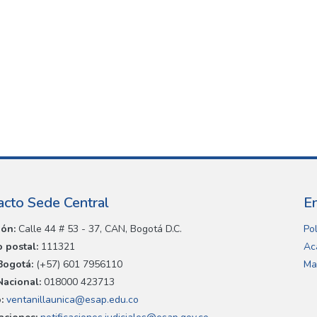
acto Sede Central
E
ión:
Calle 44 # 53 - 37, CAN, Bogotá D.C.
Pol
 postal:
111321
Ac
Bogotá:
(+57) 601 7956110
Ma
Nacional:
018000 423713
:
ventanillaunica@esap.edu.co