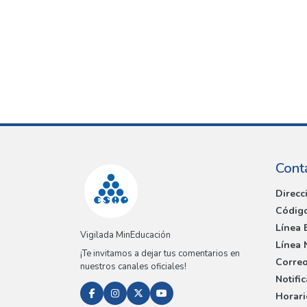
Cont
Direcc
Código
Línea 
Vigilada MinEducación
Línea 
¡Te invitamos a dejar tus comentarios en
Correo
nuestros canales oficiales!
Notifi
Horari