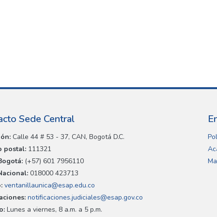
acto Sede Central
E
ión:
Calle 44 # 53 - 37, CAN, Bogotá D.C.
Pol
 postal:
111321
Ac
Bogotá:
(+57) 601 7956110
Ma
Nacional:
018000 423713
:
ventanillaunica@esap.edu.co
caciones:
notificaciones.judiciales@esap.gov.co
o:
Lunes a viernes, 8 a.m. a 5 p.m.